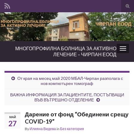
Tog
sear
Search for:
for
МНОГОПРОФИЛНА БОЛНИЦА ЗА АКТИВНО
Togg
ЛЕЧЕНИЕ – ЧИРПАН ЕООД
navig
От края на месец май 2020 МБАЛ-Чирпан разполага с
нов компютърен томограф
ВАЖНА ИНФОРМАЦИЯ ЗА ПАЦИЕНТИТЕ, ПОСТЪПВАЩИ
ВЪВ ВЪТРЕШНО ОТДЕЛЕНИЕ
Дарение от фонд “Обединени срещу
МАЙ
COVID-19”
27
By
Илияна Видева
in
Без категория