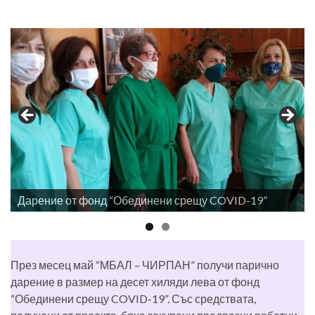
Дарение от фонд “Обединени срещу COVID-19”
През месец май “МБАЛ – ЧИРПАН” получи парично
дарение в размер на десет хиляди лева от фонд
“Обединени срещу COVID-19”. Със средствата,