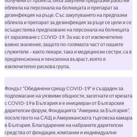
получени от проекта, бяха закупени предпазни работни
облекла на персонала на болницата и препарат за
дезинфекция на ръце. Със закупуването на предпазни
облекла и препарат за дезинфекция за ръце се цели и се
осъществява предпазване на персонала на болницата
от заразяване с COVID-19. За нас е от изключително
важно значение, защото по-голямата част от нашите
служители – както лекари, така и медицински сестри, са в
предпенсионна и пенсионна възраст, която е
изключително рискова група.
Фондът “Обединени срещу COVID-19” е създаден за
подпомагане на уязвими общности, засегнати от кризата
с COVID-19 в България и е иницииран от Българския
дарителски форум, Фондацията “Америка за България”,
посолството на САЩ и Американската търговска камара
в България. Благодарение на набраните дарителски
средства от фондации, компании и индивидуални