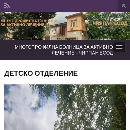
Tog
sear
Search for:
for
МНОГОПРОФИЛНА БОЛНИЦА ЗА АКТИВНО
Togg
ЛЕЧЕНИЕ – ЧИРПАН ЕООД
navig
ДЕТСКО ОТДЕЛЕНИЕ