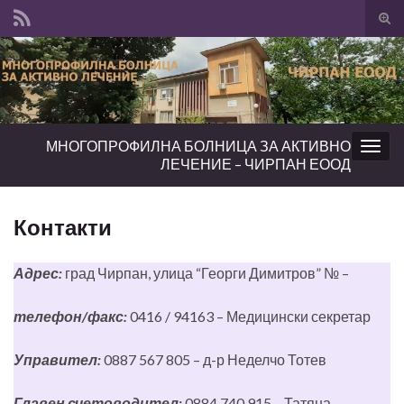
Tog
sear
Search for:
for
МНОГОПРОФИЛНА БОЛНИЦА ЗА АКТИВНО
Togg
ЛЕЧЕНИЕ – ЧИРПАН ЕООД
navig
Контакти
Адрес:
град Чирпан, улица “Георги Димитров” № –
телефон/факс:
0416 / 94163 – Медицински секретар
Управител:
0887 567 805 – д-р Неделчо Тотев
Главен счетоводител:
0884 740 915 – Татяна