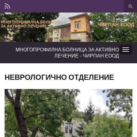
Tog
sear
Search for:
for
МНОГОПРОФИЛНА БОЛНИЦА ЗА АКТИВНО
Togg
ЛЕЧЕНИЕ – ЧИРПАН ЕООД
navig
НЕВРОЛОГИЧНО ОТДЕЛЕНИЕ