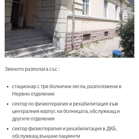
Звеното разполага със :
стационар с три болнични легла, разположени в
Нервно отделение
сектор по физиотерапия и рехабилитация към
централния корпус на болницата, обслужващ и
другите отделения
сектор физиотерапия и рехабилитация в ДКБ,
обслужващ външни пациенти