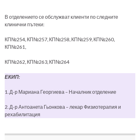
В отделението се обслужват клиенти по следните
клинични пътеки:
КП№254, КП№257, КП№258, КП№259, КП№260,
КП№261,
КП№262, КП№263, КП№264
ЕКИП:
1. Д-р Мариана Георгиева – Началник отделение
2. Д-р Антоанета Гьонкова – лекар Физиотерапия и
рехабилитация